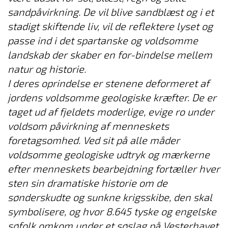
sandpåvirkning. De vil blive sandblæst og i et
stadigt skiftende liv, vil de reflektere lyset og
passe ind i det spartanske og voldsomme
landskab der skaber en for-bindelse mellem
natur og historie.
I deres oprindelse er stenene deformeret af
jordens voldsomme geologiske kræfter. De er
taget ud af fjeldets moderlige, evige ro under
voldsom påvirkning af menneskets
foretagsomhed. Ved sit på alle måder
voldsomme geologiske udtryk og mærkerne
efter menneskets bearbejdning fortæller hver
sten sin dramatiske historie om de
sønderskudte og sunkne krigsskibe, den skal
symbolisere, og hvor 8.645 tyske og engelske
søfolk omkom under et søslag på Vesterhavet