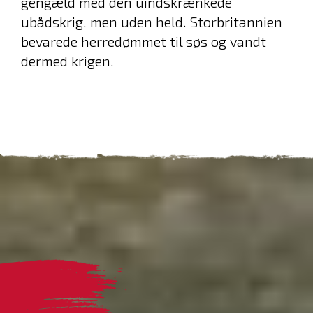
gengæld med den uindskrænkede
ubådskrig, men uden held. Storbritannien
bevarede herredømmet til søs og vandt
dermed krigen.