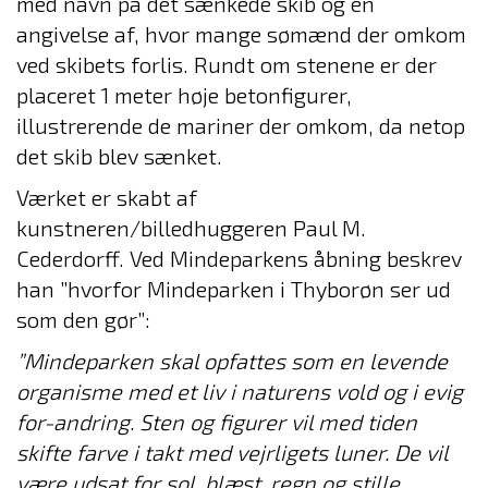
med navn på det sænkede skib og en
angivelse af, hvor mange sømænd der omkom
ved skibets forlis. Rundt om stenene er der
placeret 1 meter høje betonfigurer,
illustrerende de mariner der omkom, da netop
det skib blev sænket.
Værket er skabt af
kunstneren/billedhuggeren Paul M.
Cederdorff. Ved Mindeparkens åbning beskrev
han ”hvorfor Mindeparken i Thyborøn ser ud
som den gør”:
”Mindeparken skal opfattes som en levende
organisme med et liv i naturens vold og i evig
for-andring. Sten og figurer vil med tiden
skifte farve i takt med vejrligets luner. De vil
være udsat for sol, blæst, regn og stille