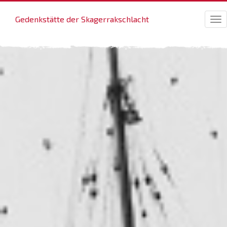
Gedenkstätte der Skagerrakschlacht
Tog
nav